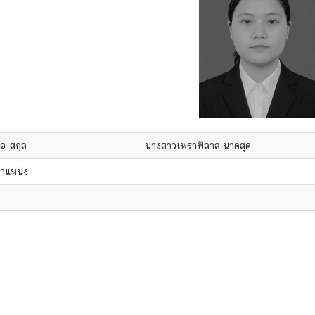
ื่อ-สกุล
นางสาวเพราพิลาส นาคสุด
ำแหน่ง