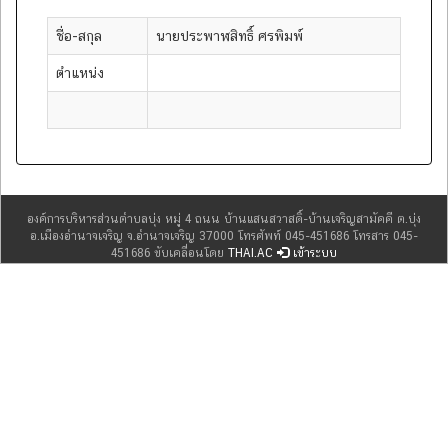
ชื่อ-สกุล
นายประพาฬสิทธิ์ ศรพิมพ์
ตำแหน่ง
องค์การบริหารส่วนตำบลบุ่ง หมู่ 4 ถนน บ้านแสนสวาสดิ์-บ้านเจริญสามัคคี ต.บุ่ง
อ.เมืองอำนาจเจริญ จ.อำนาจเจริญ 37000 โทรศัพท์ 045-451686 โทรสาร 045-
451686 ขับเคลื่อนโดย
THAI.AC
เข้าระบบ