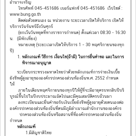
อำนาจเจริญ
โทรศัพท์ 045-451686 เบอร์แฟกซ์ 045-451686 เว็ปไซต์ :
www.bung.go.th
ติดต่อด้วยตนเอง ณ หน่วยงาน ระยะเวลาเปิดให้บริการ เปิดให้
บริการวันจันทร์ถึงวันศุกร์
(ยกเว้นวันหยุดที่ทางราชการกำหนด) ตั้งแต่เวลา 08:30 - 16:30
น. (มีพักเที่ยง)
หมายเหตุ (ระยะเวลาเปิดให้บริการ 1 – 30 พฤศจิกายนของทุก
ปี)
หลักเกณฑ์ วิธีการ เงื่อนไข(ถ้ามี) ในการยื่นคำขอ และในการ
พิจารณาอนุญาต
ระเบียบกระทรวงมหาดไทยว่าด้วยหลักเกณฑ์การจ่ายเงินเบี้ย
ยังชีพผู้สูงอายุขององค์กรปกครองส่วนท้องถิ่นพ.ศ. 2552 กำหนด
ให้
ภายในเดือนพฤศจิกายนของทุกปีให้ผู้ที่จะมีอายุครบหกสิบปีบริ
บูรณ์ขึ้นไปในปีงบประมาณถัดไปและมีคุณสมบัติครบถ้วนมา
ลงทะเบียนและยื่นคำขอรับเงินเบี้ยยังชีพผู้สูงอายุด้วยตนเองต่อ
องค์กรปกครองส่วนท้องถิ่นที่ตนมีภูมิลำเนาณสำนักงานขององค์กร
ปกครองส่วนท้องถิ่นหรือสถานที่ที่องค์กรปกครองส่วนท้องถิ่น
กำหนด
หลักเกณฑ์
1.มีสัญชาติไทย