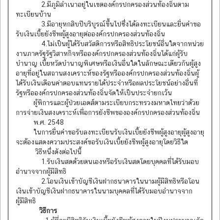
2.มีภูมิลำเนาอยู่ในเขตองค์กรปกครองส่วนท้องถิ่นตาม
ทะเบียนบ้าน
3.มีอายุหกสิบปีบริบูรณ์ขึ้นไปซึ่งได้ลงทะเบียนและยื่นคำขอ
รับเงินเบี้ยยังชีพผู้สูงอายุต่อองค์กรปกครองส่วนท้องถิ่น
4.ไม่เป็นผู้ได้รับสวัสดิการหรือสิทธิประโยชน์อื่นใดจากหน่วย
งานภาครัฐรัฐวิสาหกิจหรือองค์กรปกครองส่วนท้องถิ่นได้แก่ผู้รับ
บำนาญ เบี้ยหวัดบำนาญพิเศษหรือเงินอื่นใดในลักษณะเดียวกันผู้สูง
อายุที่อยู่ในสถานสงเคราะห์ของรัฐหรือองค์กรปกครองส่วนท้องถิ่นผู้
ได้รับเงินเดือนค่าตอบแทนรายได้ประจำหรือผลประโยชน์อย่างอื่นที่
รัฐหรือองค์กรปกครองส่วนท้องถิ่นจัดให้เป็นประจำยกเว้น
ผู้พิการและผู้ป่วยเอดส์ตามระเบียบกระทรวงมหาดไทยว่าด้วย
การจ่ายเงินสงเคราะห์เพื่อการยังชีพขององค์กรปกครองส่วนท้องถิ่น
พ.ศ. 2548
ในการยื่นคำขอรับลงทะเบียนรับเงินเบี้ยยังชีพผู้สูงอายุผู้สูงอายุ
จะต้องแสดงความประสงค์ขอรับเงินเบี้ยยังชีพผู้สูงอายุโดยวิธีใด
วิธีหนึ่งดังต่อไปนี้
1.รับเงินสดด้วยตนเองหรือรับเงินสดโดยบุคคลที่ได้รับมอบ
อำนาจจากผู้มีสิทธิ
2.โอนเงินเข้าบัญชีเงินฝากธนาคารในนามผู้มีสิทธิหรือโอน
เงินเข้าบัญชีเงินฝากธนาคารในนามบุคคลที่ได้รับมอบอำนาจจาก
ผู้มีสิทธิ
วิธีการ