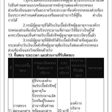
1.ผู้ที่จะมีสิทธิรับเงินเบี้ยยังชีพผู้สูงอายุในปีงบประมาณถัด
ไปยื่นคำขอตามแบบพร้อมเอกสารหลักฐานต่อองค์กรปกครอง
ส่วนท้องถิ่นณสถานที่และภายในระยะเวลาที่องค์กรปกครองส่วนท้อง
ถิ่นประกาศกำหนดด้วยตนเองหรือมอบอำนาจให้ผู้อื่น ดำเนิน
การได้
2.กรณีผู้สูงอายุที่ได้รับเงินเบี้ยยังชีพผู้สูงอายุจากองค์กร
ปกครองส่วนท้องถิ่นในปีงบประมาณที่ผ่านมาให้ถือว่าเป็นผู้ได้
ลงทะเบียนและยื่นคำขอรับเบี้ยยังชีพผู้สูงอายุตามระเบียบนี้แล้ว
3.กรณีผู้สูงอายุที่มีสิทธิได้รับเบี้ยยังชีพย้ายที่อยู่และยัง
ประสงค์จะรับเงินเบี้ยยังชีพผู้สูงอายุต้องไปแจ้งต่อองค์กรปกครอง
ส่วนท้องถิ่นแห่งใหม่ที่ตนย้ายไป
13. ขั้นตอน ระยะเวลา และส่วนงานที่รับผิดชอบ
ส่วนงาน /
รายละเอียดของ
ระยะ
ประเภทขั้น
หน่วยงาน
ที่
ขั้นตอนการ
เวลาให้
หมายเหตุ
ตอน
ที่รับผิด
บริการ
บริการ
ชอบ
ผู้ที่ประสงค์จะ
ขอรับเบี้ยยังชีพผู้
สูงอายุใน
ปีงบประมาณถัด
ไปหรือผู้รับมอบ
องค์การ
การตรวจ
อำนาจยื่นคำขอ
บริหาร
1)
สอบเอกสาร
พร้อมเอกสาร
20 นาที