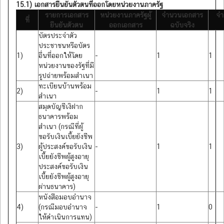
15.1) เอกสารยืนยันตัวตนที่ออกโดยหน่วยงานภาครัฐ
รายการเอกสาร
หน่วยงานภาครัฐผู้
จำนวนเอกสาร
จำ
ที่
ยืนยันตัวตน
ออกเอกสาร
ฉบับจริง
บัตรประจำตัว
ประชาชนหรือบัตร
1)
อื่นที่ออกให้โดย
-
1
1
หน่วยงานของรัฐที่มี
รูปถ่ายพร้อมสำเนา
ทะเบียนบ้านพร้อม
2)
-
1
1
สำเนา
สมุดบัญชีเงิฝาก
ธนาคารพร้อม
สำเนา (กรณีที่ผู้
ขอรับเงินเบี้ยยังชีพ
3)
ผู้ประสงค์ขอรับเงิน
-
1
1
เบี้ยยังชีพผู้สูงอายุ
ประสงค์ขอรับเงิน
เบี้ยยังชีพผู้สูงอายุ
ผ่านธนาคาร)
หนังสือมอบอำนาจ
4)
(กรณีมอบอำนาจ
-
1
0
ให้ดำเนินการแทน)