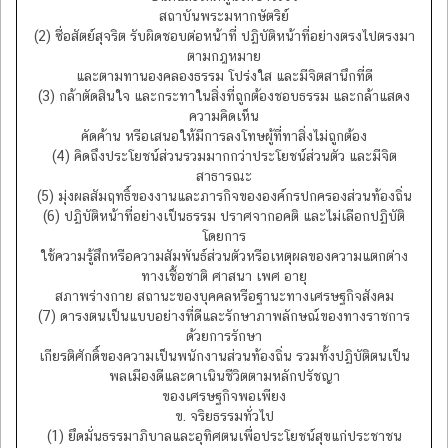
สถาบันพระมหากษัตริย์
(2) ซื่อสัตย์สุจริต รับผิดชอบต่อหน้าที่ ปฏิบัติหน้าที่อย่างตรงไปตรงมา
ตามกฎหมาย
และตามทานองคลองธรรม โปร่งใส และมีจิตสานึกที่ดี
(3) กล้าตัดสินใจ และกระทาในสิ่งที่ถูกต้องชอบธรรม และกล้าแสดง
ความคิดเห็น
คัดค้าน หรือเสนอให้มีการลงโทษผู้ที่ทาสิ่งไม่ถูกต้อง
(4) คิดถึงประโยชน์ส่วนรวมมากกว่าประโยชน์ส่วนตัว และมีจิต
สาธารณะ
(5) มุ่งผลสัมฤทธิ์ของงานและภารกิจขององค์กรปกครองส่วนท้องถิ่น
(6) ปฏิบัติหน้าที่อย่างเป็นธรรม ปราศจากอคติ และไม่เลือกปฏิบัติ
โดยการ
ใช้ความรู้สึกหรือความสัมพันธ์ส่วนตัวหรือเหตุผลของความแตกต่าง
ทางเชื้อชาติ ศาสนา เพศ อายุ
สภาพร่างกาย สถานะของบุคคลหรือฐานะทางเศรษฐกิจสังคม
(7) ดารงตนเป็นแบบอย่างที่ดีและรักษาภาพลักษณ์ของทางราชการ
ด้วยการรักษา
เกียรติศักดิ์ของความเป็นพนักงานส่วนท้องถิ่น รวมทั้งปฏิบัติตนเป็น
พลเมืองดีและดาเนินชีวิตตามหลักปรัชญา
ของเศรษฐกิจพอเพียง
ข. จริยธรรมทั่วไป
(1) ยึดมั่นธรรมาภิบาลและอุทิศตนเพื่อประโยชน์สุขแก่ประชาชน