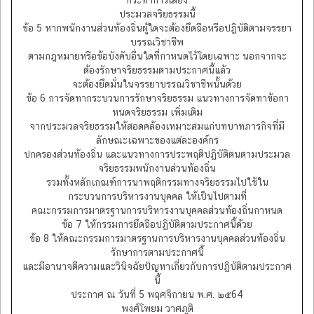
ประมวลจริยธรรมนี้
ข้อ 5 หากพนักงานส่วนท้องถิ่นผู้ใดจะต้องยึดถือหรือปฏิบัติตามจรรยา
บรรณวิชาชีพ
ตามกฎหมายหรือข้อบังคับอื่นใดที่กาหนดไว้โดยเฉพาะ นอกจากจะ
ต้องรักษาจริยธรรมตามประกาศนี้แล้ว
จะต้องยึดมั่นในจรรยาบรรณวิชาชีพนั้นด้วย
ข้อ 6 การจัดทากระบวนการรักษาจริยธรรม แนวทางการจัดทาข้อกา
หนดจริยธรรม เพิ่มเติม
จากประมวลจริยธรรมให้สอดคล้องเหมาะสมแก่บทบาทภารกิจที่มี
ลักษณะเฉพาะของแต่ละองค์กร
ปกครองส่วนท้องถิ่น และแนวทางการประพฤติปฏิบัติตนตามประมวล
จริยธรรมพนักงานส่วนท้องถิ่น
รวมทั้งหลักเกณฑ์การนาพฤติกรรมทางจริยธรรมไปใช้ใน
กระบวนการบริหารงานบุคคล ให้เป็นไปตามที่
คณะกรรมการมาตรฐานการบริหารงานบุคคลส่วนท้องถิ่นกาหนด
ข้อ 7 ให้กรรมการยึดถือปฏิบัติตามประกาศนี้ด้วย
ข้อ 8 ให้คณะกรรมการมาตรฐานการบริหารงานบุคคลส่วนท้องถิ่น
รักษาการตามประกาศนี้
และมีอานาจตีความและวินิจฉัยปัญหาเกี่ยวกับการปฏิบัติตามประกาศ
นี้
ประกาศ ณ วันที่ 5 พฤศจิกายน พ.ศ. ๒๕64
พงศ์โพยม วาศภูติ