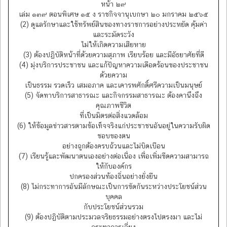
หน้า ๒๙
เล่ม ๑๓๙ ตอนพิเศษ ๑๕ ง ราชกิจจานุเบกษา ๒๐ มกราคม ๒๕๖๕
(2) ดูแลรักษาและใช้ทรัพย์สินของทางราชการอย่างประหยัด คุ้มค่า
และระมัดระวัง
ไม่ให้เกิดความเสียหาย
(3) ต้องปฏิบัติหน้าที่ด้วยความสุภาพ เรียบร้อย และมีอัธยาศัยที่ดี
(4) มุ่งบริการประชาชน และแก้ปัญหาความเดือดร้อนของประชาชน
ด้วยความ
เป็นธรรม รวดเร็ว เสมอภาค และเคารพศักดิ์ศรีความเป็นมนุษย์
(5) จัดทาบริการสาธารณะ และกิจกรรมสาธารณะ ต้องคานึงถึง
คุณภาพชีวิต
ที่เป็นมิตรต่อสิ่งแวดล้อม
(6) ให้ข้อมูลข่าวสารตามข้อเท็จจริงแก่ประชาชนอันอยู่ในความรับผิด
ชอบของตน
อย่างถูกต้องครบถ้วนและไม่บิดเบือน
(7) เรียนรู้และพัฒนาตนเองอย่างต่อเนื่อง เพื่อเพิ่มขีดความสามารถ
ให้กับองค์กร
ปกครองส่วนท้องถิ่นอย่างยั่งยืน
(8) ไม่กระทาการอันมีลักษณะเป็นการขัดกันระหว่างประโยชน์ส่วน
บุคคล
กับประโยชน์ส่วนรวม
(9) ต้องปฏิบัติตามประมวลจริยธรรมอย่างตรงไปตรงมา และไม่
กระทาการเลี่ยง